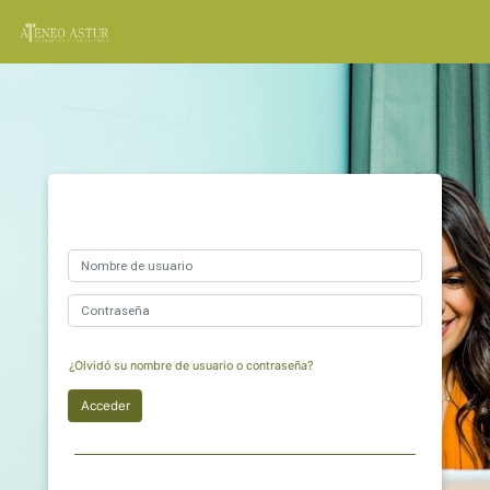
Salta al contenido principal
AteneoAstur
Ateneo
Nombre de usuario
Contraseña
¿Olvidó su nombre de usuario o contraseña?
Acceder